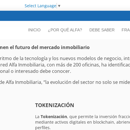
Select Language
▼
INICIO
¿POR QUÉ ALFA?
DEBE SABER
FRA
inen el futuro del mercado inmobiliario
al ritmo de la tecnología y los nuevos modelos de negocio, 
ed Alfa Inmobiliaria, con más de 200 oficinas, ha identific
sional o interesado debe conocer.
de Alfa Inmobiliaria, “la evolución del sector no solo se mide
TOKENIZACIÓN
La
Tokenización
, que permite la inversión frac
mediante activos digitales en blockchain, abrie
perfiles.