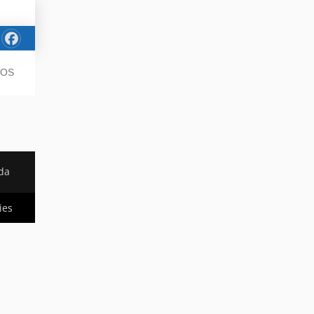
JOS
da
ies