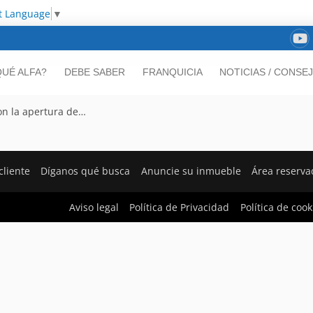
t Language
▼
UÉ ALFA?
DEBE SABER
FRANQUICIA
NOTICIAS / CONSE
on la apertura de…
cliente
Díganos qué busca
Anuncie su inmueble
Área reserva
Aviso legal
Política de Privacidad
Política de cook