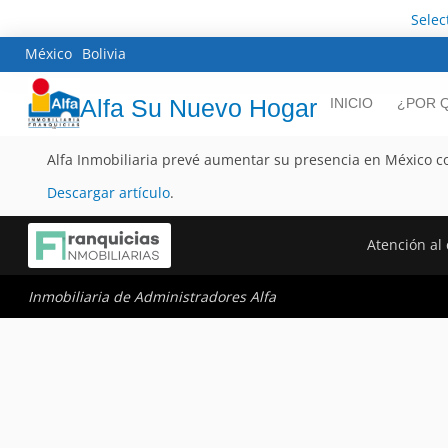
Selec
México
Bolivia
Alfa Su Nuevo Hogar
INICIO
¿POR Q
Alfa Inmobiliaria prevé aumentar su presencia en México c
Descargar artículo
.
Atención al 
Inmobiliaria de Administradores Alfa