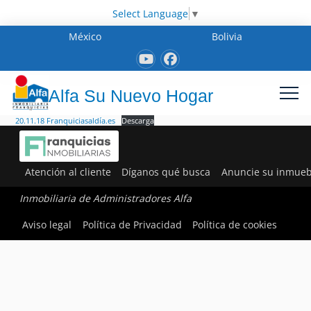
Select Language
▼
México
Bolivia
Alfa Su Nuevo Hogar
20.11.18 Franquiciasaldía.es
Descarga
Atención al cliente
Díganos qué busca
Anuncie su inmueb
Inmobiliaria de Administradores Alfa
Aviso legal
Política de Privacidad
Política de cookies