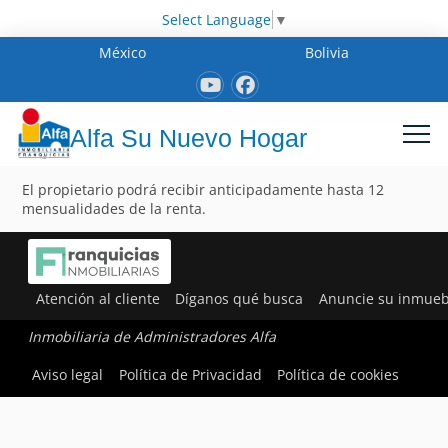
Select Language
▼
México
Bolivia
Alfa Su Nuevo Hogar
El propietario podrá recibir anticipadamente hasta 12
mensualidades de la renta.
Atención al cliente
Díganos qué busca
Anuncie su inmueb
Inmobiliaria de Administradores Alfa
Aviso legal
Política de Privacidad
Política de cookies