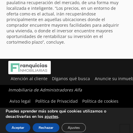
paulatina recuperación del mercado, de una forma muy
localizada e inteligente. “Los precios, en un entorno de
oferta como es el actual, irán recuperándose
principalmente en aquellas ubicaciones donde el
comprador encuentre mayores facilidades para adquirir
una vivienda, o donde el inversor encuentre mayores
oportunidades de rentabilizar su inversión en el
corto/medio plazo”, concluye.
Atención al cliente
Díganos qué busca
Anuncie su inmueb
Inmobiliaria de Administradores Alfa
Utilizamos cookies para ofrecerte la mejor experiencia en
Aviso legal
Política de Privacidad
Política de cookies
nuestra web.
Puedes aprender más sobre qué cookies utilizamos o
desactivarlas en los
ajustes
.
Aceptar
Rechazar
Ajustes