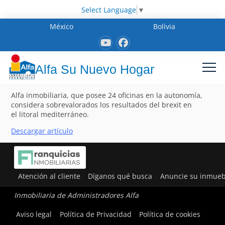
Select Language
▼
México
Bolivia
Alfa Su Nuevo Hogar
Alfa inmobiliaria, que posee 24 oficinas en la autonomía,
considera sobrevalorados los resultados del brexit en
el litoral mediterráneo.
Descargar artículo
Atención al cliente
Díganos qué busca
Anuncie su inmueb
Inmobiliaria de Administradores Alfa
Aviso legal
Política de Privacidad
Política de cookies