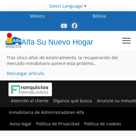
Select Language
▼
México
Bolivia
Alfa Su Nuevo Hogar
Tras cinco años de estancamiento, la recuperación del
mercado inmobiliario parece esta próxima…
Descargar artículo
.
Atención al cliente
Díganos qué busca
Anuncie su inmueb
Inmobiliaria de Administradores Alfa
Aviso legal
Política de Privacidad
Política de cookies