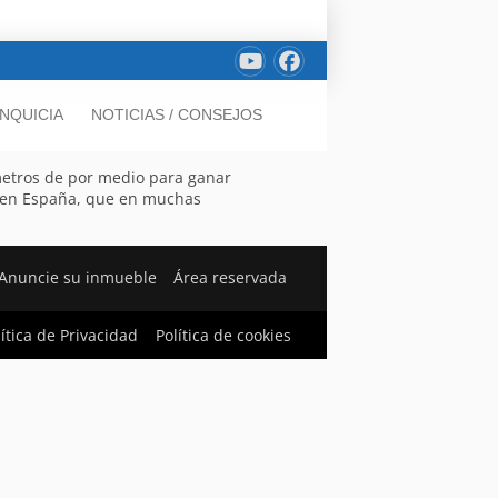
NQUICIA
NOTICIAS / CONSEJOS
ómetros de por medio para ganar
jo en España, que en muchas
Anuncie su inmueble
Área reservada
lítica de Privacidad
Política de cookies