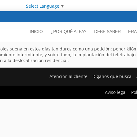
Select Language
▼
INICIO
¿POR QUÉ ALFA?
DEBE SABER
FRA
ñoles suena en estos días tan duros como una petición: poner kil
amiento intermitente, y sobre todo, la implantación del teletraba
 la deslocalización residencial.
Atención al cliente
Díganos qué busca
Aviso legal
Po