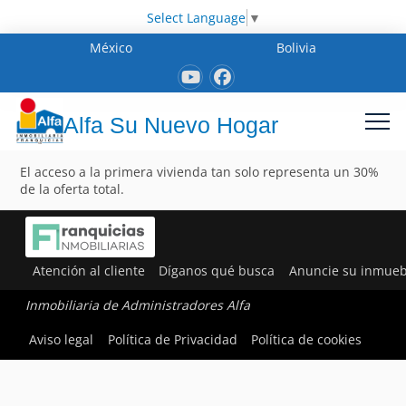
Select Language
▼
México
Bolivia
Alfa Su Nuevo Hogar
El acceso a la primera vivienda tan solo representa un 30%
de la oferta total.
Atención al cliente
Díganos qué busca
Anuncie su inmueb
Inmobiliaria de Administradores Alfa
Aviso legal
Política de Privacidad
Política de cookies