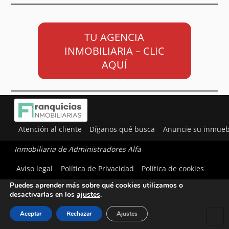
TU AGENCIA
INMOBILIARIA – CLIC
AQUÍ
Atención al cliente
Díganos qué busca
Anuncie su inmueb
Inmobiliaria de Administradores Alfa
Utilizamos cookies para ofrecerte la mejor experiencia en
Aviso legal
Política de Privacidad
Política de cookies
nuestra web.
Puedes aprender más sobre qué cookies utilizamos o
desactivarlas en los
ajustes
.
Aceptar
Rechazar
Ajustes