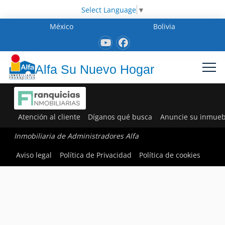
Select Language
▼
México
Bolivia
Alfa Su Nuevo Hogar
Atención al cliente
Díganos qué busca
Anuncie su inmueb
Inmobiliaria de Administradores Alfa
Aviso legal
Política de Privacidad
Política de cookies