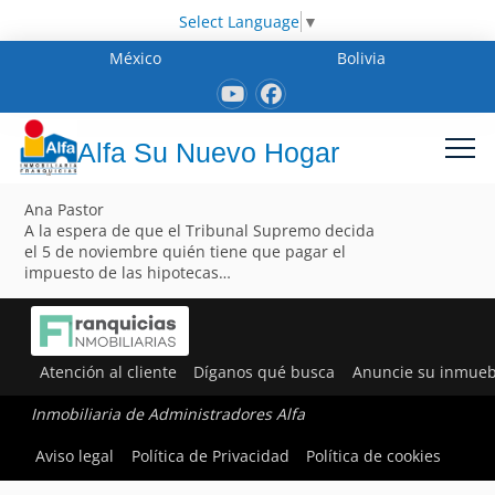
Select Language
▼
México
Bolivia
Alfa Su Nuevo Hogar
Ana Pastor
A la espera de que el Tribunal Supremo decida
el 5 de noviembre quién tiene que pagar el
impuesto de las hipotecas…
Atención al cliente
Díganos qué busca
Anuncie su inmueb
Inmobiliaria de Administradores Alfa
Aviso legal
Política de Privacidad
Política de cookies