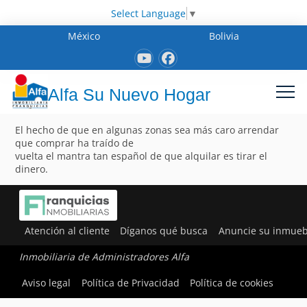
Select Language
▼
México
Bolivia
Alfa Su Nuevo Hogar
El hecho de que en algunas zonas sea más caro arrendar
que comprar ha traído de
vuelta el mantra tan español de que alquilar es tirar el
dinero.
Atención al cliente
Díganos qué busca
Anuncie su inmueb
Inmobiliaria de Administradores Alfa
Aviso legal
Política de Privacidad
Política de cookies