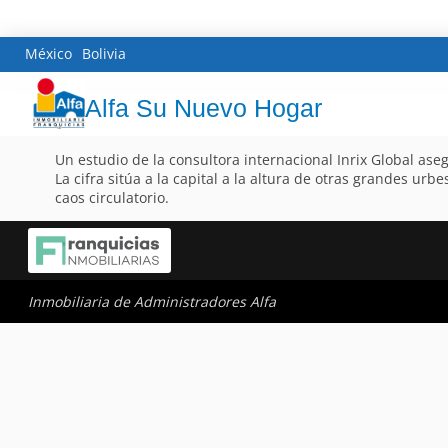
México
Bolivia
Alfa Su Nuevo Hogar
Un estudio de la consultora internacional Inrix Global as
La cifra sitúa a la capital a la altura de otras grandes u
caos circulatorio.
Inmobiliaria de Administradores Alfa