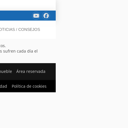
OTICIAS / CONSEJOS
cos.
s sufren cada día el
mueble
Área reservada
idad
Política de cookies