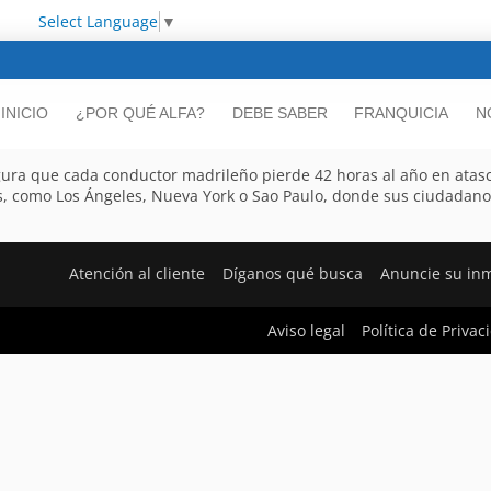
Select Language
▼
INICIO
¿POR QUÉ ALFA?
DEBE SABER
FRANQUICIA
N
egura que cada conductor madrileño pierde 42 horas al año en atas
rbes, como Los Ángeles, Nueva York o Sao Paulo, donde sus ciudadano
Atención al cliente
Díganos qué busca
Anuncie su in
Aviso legal
Política de Privac