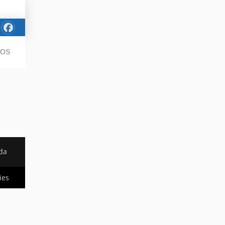
JOS
da
ies