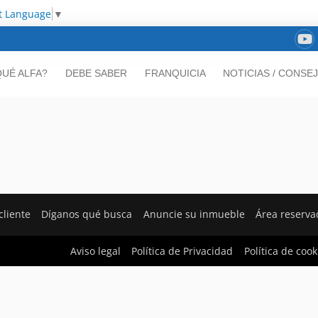
t Language
▼
UÉ ALFA?
DEBE SABER
FRANQUICIA
NOTICIAS / CONSE
cliente
Díganos qué busca
Anuncie su inmueble
Área reserva
Aviso legal
Política de Privacidad
Política de cook