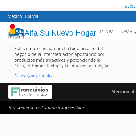
Selec
México
Bolivia
Alfa Su Nuevo Hogar
INICIO
¿POR Q
Estas empresas han hecho todo un arte del
negocio de la intermediación apostando por
productos más atractivos y potenciando la
ética, el ‘home staging’ y las nuevas tecnologías.
Descargar artículo
Atención al 
Inmobiliaria de Administradores Alfa