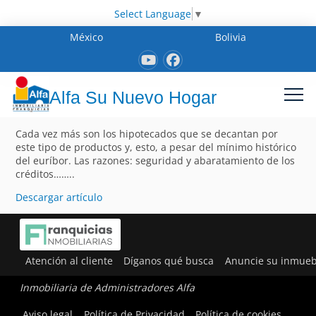
Select Language
▼
México
Bolivia
Alfa Su Nuevo Hogar
Cada vez más son los hipotecados que se decantan por
este tipo de productos y, esto, a pesar del mínimo histórico
del euríbor. Las razones: seguridad y abaratamiento de los
créditos……..
Descargar artículo
Atención al cliente
Díganos qué busca
Anuncie su inmueb
Inmobiliaria de Administradores Alfa
Aviso legal
Política de Privacidad
Política de cookies