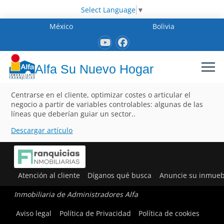
Select Language
▼
México
Bolivia
Alfa Su Nuevo Hogar
Centrarse en el cliente, optimizar costes o articular el
negocio a partir de variables controlables: algunas de las
líneas que deberían guiar un sector..
Descargar artículo
Atención al cliente
Díganos qué busca
Anuncie su inmueb
Inmobiliaria de Administradores Alfa
Aviso legal
Política de Privacidad
Política de cookies