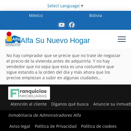
Select Language
▼
México
Bolivia
Alfa Su Nuevo Hogar
No hay comprador que se precie que no trate de negociar
el precio de la vivienda antes de adquirirla. Y no hay
vendedor que no sepa que esta es una costumbre que
sigue estando a la orden del día y más ahora que los
precios empiezan a subir en algunas ciudades…
Atención al cliente
Díganos qué busca
Anuncie su inmueb
Inmobiliaria de Administradores Alfa
Aviso legal
Política de Privacidad
Política de cookies