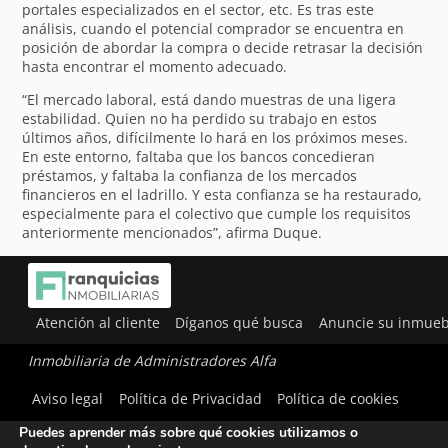
portales especializados en el sector, etc. Es tras este
análisis, cuando el potencial comprador se encuentra en
posición de abordar la compra o decide retrasar la decisión
hasta encontrar el momento adecuado.
“El mercado laboral, está dando muestras de una ligera
estabilidad. Quien no ha perdido su trabajo en estos
últimos años, difícilmente lo hará en los próximos meses.
En este entorno, faltaba que los bancos concedieran
préstamos, y faltaba la confianza de los mercados
financieros en el ladrillo. Y esta confianza se ha restaurado,
especialmente para el colectivo que cumple los requisitos
anteriormente mencionados”, afirma Duque.
Atención al cliente
Díganos qué busca
Anuncie su inmueb
Inmobiliaria de Administradores Alfa
Utilizamos cookies para ofrecerte la mejor experiencia en
Aviso legal
Política de Privacidad
Política de cookies
nuestra web.
Puedes aprender más sobre qué cookies utilizamos o