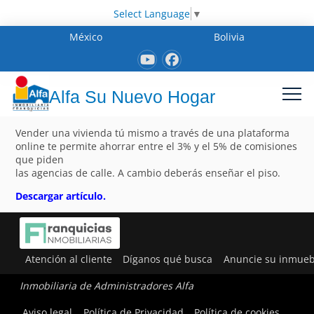
Select Language
▼
México
Bolivia
Alfa Su Nuevo Hogar
Vender una vivienda tú mismo a través de una plataforma
online te permite ahorrar entre el 3% y el 5% de comisiones
que piden
las agencias de calle. A cambio deberás enseñar el piso.
Descargar artículo.
Atención al cliente
Díganos qué busca
Anuncie su inmueb
Inmobiliaria de Administradores Alfa
Aviso legal
Política de Privacidad
Política de cookies