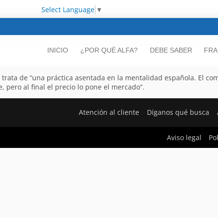
Select Language
▼
INICIO
¿POR QUÉ ALFA?
DEBE SABER
FRA
se trata de “una práctica asentada en la mentalidad española. El c
, pero al final el precio lo pone el mercado”.
Atención al cliente
Díganos qué busca
Aviso legal
Po