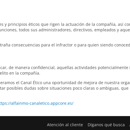
es y principios éticos que rigen la actuación de la compañía, así c
nciones, todos sus administradores, directivos, empleados y aquel
ntraña consecuencias para el infractor o para quien siendo conoce
car, de manera confidencial, aquellas actividades potencialmente
elito en la compañía.
amos el Canal Ético una oportunidad de mejora de nuestra organ
ventar posibles dudas sobre situaciones poco claras o ambiguas, q
ttps://alfainmo-canaletico.appcore.es/
Atención al cliente
Díganos qué busca