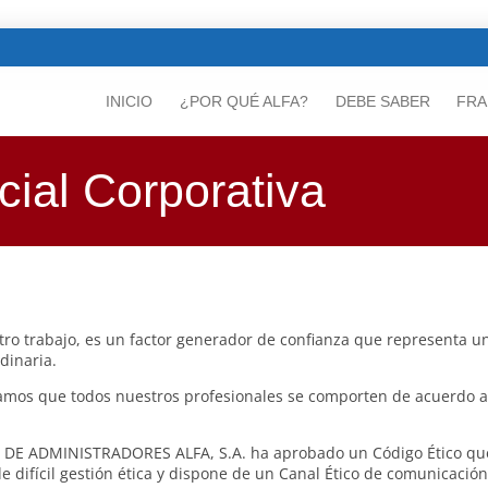
INICIO
¿POR QUÉ ALFA?
DEBE SABER
FRA
ial Corporativa
tro trabajo, es un factor generador de confianza que representa un
dinaria.
s que todos nuestros profesionales se comporten de acuerdo a l
IA DE ADMINISTRADORES ALFA, S.A. ha aprobado un Código Ético que
 difícil gestión ética y dispone de un Canal Ético de comunicació