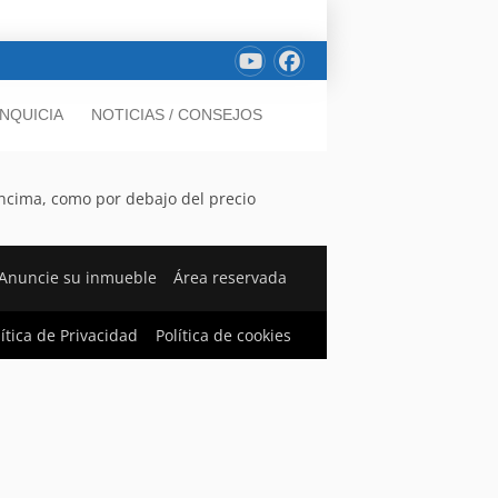
NQUICIA
NOTICIAS / CONSEJOS
 encima, como por debajo del precio
Anuncie su inmueble
Área reservada
lítica de Privacidad
Política de cookies