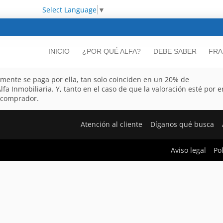
Select Language
▼
INICIO
¿POR QUÉ ALFA?
DEBE SABER
FRA
almente se paga por ella, tan solo coinciden en un 20% de
lfa Inmobiliaria. Y, tanto en el caso de que la valoración esté por
 comprador.
Atención al cliente
Díganos qué busca
Aviso legal
Po