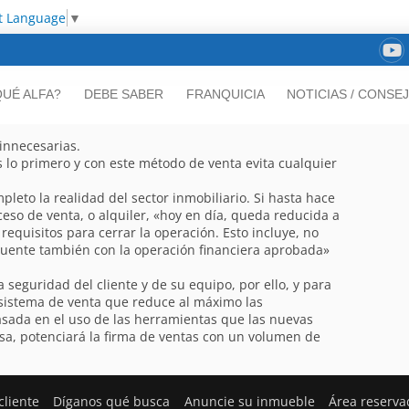
t Language
▼
UÉ ALFA?
DEBE SABER
FRANQUICIA
NOTICIAS / CONSE
 innecesarias.
es lo primero y con este método de venta evita cualquier
leto la realidad del sector inmobiliario. Si hasta hace
ceso de venta, o alquiler, «hoy en día, queda reducida a
equisitos para cerrar la operación. Esto incluye, no
cuente también con la operación financiera aprobada»
 seguridad del cliente y de su equipo, por ello, y para
 sistema de venta que reduce al máximo las
asada en el uso de las herramientas que las nuevas
sa, potenciará la firma de ventas con un volumen de
cliente
Díganos qué busca
Anuncie su inmueble
Área reserva