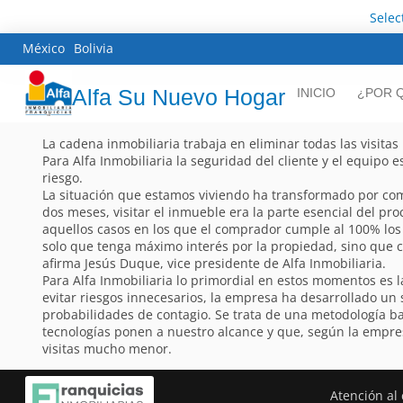
Selec
México
Bolivia
Alfa Su Nuevo Hogar
INICIO
¿POR Q
La cadena inmobiliaria trabaja en eliminar todas las visitas
Para Alfa Inmobiliaria la seguridad del cliente y el equipo 
riesgo.
La situación que estamos viviendo ha transformado por comp
dos meses, visitar el inmueble era la parte esencial del pro
aquellos casos en los que el comprador cumple al 100% los r
solo que tenga máximo interés por la propiedad, sino que 
afirma Jesús Duque, vice presidente de Alfa Inmobiliaria.
Para Alfa Inmobiliaria lo primordial en estos momentos es la
evitar riesgos innecesarios, la empresa ha desarrollado un
probabilidades de contagio. Se trata de una metodología b
tecnologías ponen a nuestro alcance y que, según la empre
visitas mucho menor.
Atención al 