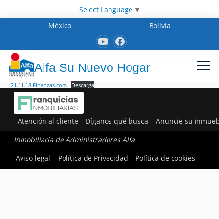
Select Language
▼
México
Bolivia
Alfa Su Nuevo Hogar
21.11.18 Finanzas.com
Descarga
Atención al cliente
Díganos qué busca
Anuncie su inmueb
Inmobiliaria de Administradores Alfa
Aviso legal
Política de Privacidad
Política de cookies